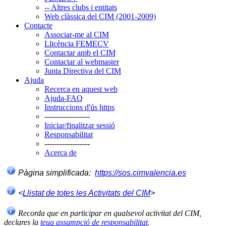
-- Altres clubs i entitats
Web clàssica del CIM (2001-2009)
Contacte
Associar-me al CIM
Llicència FEMECV
Contactar amb el CIM
Contactar al webmaster
Junta Directiva del CIM
Ajuda
Recerca en aquest web
Ajuda-FAQ
Instruccions d'ús https
------------------
Iniciar/finalitzar sessió
Responsabilitat
------------------
Acerca de
Pàgina simplificada:
https://sos.cimvalencia.es
<
Llistat de totes les Activitats del CIM
>
Recorda que en participar en qualsevol activitat del CIM,
declares la
teua assumpció de responsabilitat
.