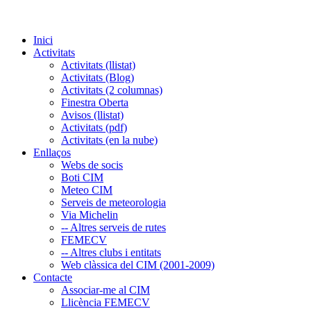
Inici
Activitats
Activitats (llistat)
Activitats (Blog)
Activitats (2 columnas)
Finestra Oberta
Avisos (llistat)
Activitats (pdf)
Activitats (en la nube)
Enllaços
Webs de socis
Boti CIM
Meteo CIM
Serveis de meteorologia
Via Michelin
-- Altres serveis de rutes
FEMECV
-- Altres clubs i entitats
Web clàssica del CIM (2001-2009)
Contacte
Associar-me al CIM
Llicència FEMECV