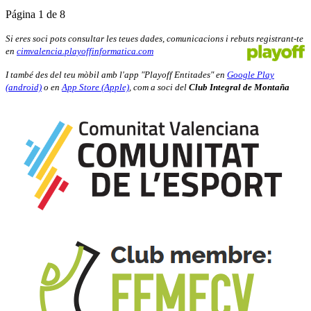
Página 1 de 8
Si eres soci pots consultar les teues dades, comunicacions i rebuts registrant-te
en
cimvalencia.playoffinformatica.com
I també des del teu mòbil amb l'app "Playoff Entitades" en
Google Play
(android)
o en
App Store (Apple)
, com a soci del
Club Integral de Montaña