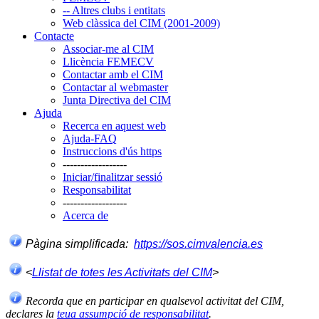
-- Altres clubs i entitats
Web clàssica del CIM (2001-2009)
Contacte
Associar-me al CIM
Llicència FEMECV
Contactar amb el CIM
Contactar al webmaster
Junta Directiva del CIM
Ajuda
Recerca en aquest web
Ajuda-FAQ
Instruccions d'ús https
------------------
Iniciar/finalitzar sessió
Responsabilitat
------------------
Acerca de
Pàgina simplificada:
https://sos.cimvalencia.es
<
Llistat de totes les Activitats del CIM
>
Recorda que en participar en qualsevol activitat del CIM,
declares la
teua assumpció de responsabilitat
.