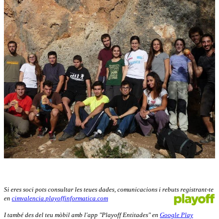
Si eres soci pots consultar les teues dades, comunicacions i rebuts registrant-te
en
cimvalencia.playoffinformatica.com
I també des del teu mòbil amb l'app "Playoff Entitades" en
Google Play