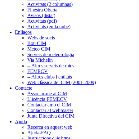
Activitats (2 columnas)
Finestra Oberta
Avisos (llistat)
Activitats (pdf)
Activitats (en la nube)
Enllaços
Webs de socis
Boti CIM
Meteo CIM
Serveis de meteorologia
Via Michelin
-- Altres serveis de rutes
FEMECV
-- Altres clubs i entitats
Web clàssica del CIM (2001-2009)
Contacte
Associar-me al CIM
Llicència FEMECV
Contactar amb el CIM
Contactar al webmaster
Junta Directiva del CIM
Ajuda
Recerca en aquest web
Ajuda-FAQ
Instruccions d'ús https