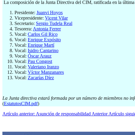
La composición de la Junta Directiva del CIM, ratificada en la última 
Presidente:
Juanvi Hoyos
Vicepresidente:
Vicent Vilar
Secretario:
Sergio Tudela Real
Tesorera:
Antonia Ferrer
Vocal:
Carlos Gil Rico
Vocal:
Enrique Expósito
Vocal:
Enrique Martí
Vocal:
Isidro Cantarino
Vocal:
Óscar Arauz
Vocal:
Pau Congost
Vocal:
Valeriano Iranzo
Vocal:
Víctor Manzanares
Vocal:
Zacarías Díez
La Junta directiva estará formada por un número de miembros no inferio
(
EstatutosCIM.pdf
)
Artículo anterior: Asunción de responsabilidad
Anterior
Artículo sigu