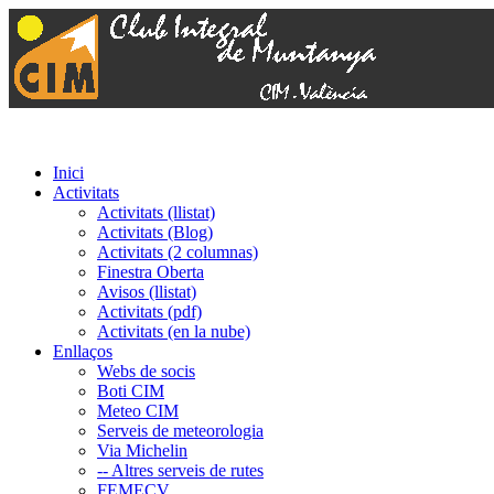
Inici
Activitats
Activitats (llistat)
Activitats (Blog)
Activitats (2 columnas)
Finestra Oberta
Avisos (llistat)
Activitats (pdf)
Activitats (en la nube)
Enllaços
Webs de socis
Boti CIM
Meteo CIM
Serveis de meteorologia
Via Michelin
-- Altres serveis de rutes
FEMECV