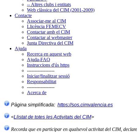
-- Altres clubs i entitats
Web clàssica del CIM (2001-2009)
Contacte
Associar-me al CIM
Llicència FEMECV
Contactar amb el CIM
Contactar al webmaster
Junta Directiva del CIM
Ajuda
Recerca en aquest web
Ajuda-FAQ
Instruccions d'ús https
------------------
Iniciar/finalitzar sessió
Responsabilitat
------------------
Acerca de
Pàgina simplificada:
https://sos.cimvalencia.es
<
Llistat de totes les Activitats del CIM
>
Recorda que en participar en qualsevol activitat del CIM, declar