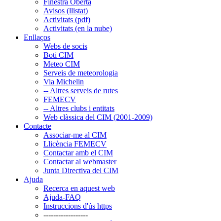
Finestra Oberta
Avisos (llistat)
Activitats (pdf)
Activitats (en la nube)
Enllaços
Webs de socis
Boti CIM
Meteo CIM
Serveis de meteorologia
Via Michelin
-- Altres serveis de rutes
FEMECV
-- Altres clubs i entitats
Web clàssica del CIM (2001-2009)
Contacte
Associar-me al CIM
Llicència FEMECV
Contactar amb el CIM
Contactar al webmaster
Junta Directiva del CIM
Ajuda
Recerca en aquest web
Ajuda-FAQ
Instruccions d'ús https
------------------