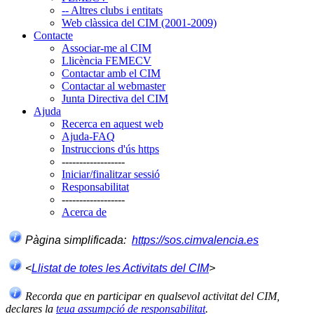
-- Altres clubs i entitats
Web clàssica del CIM (2001-2009)
Contacte
Associar-me al CIM
Llicència FEMECV
Contactar amb el CIM
Contactar al webmaster
Junta Directiva del CIM
Ajuda
Recerca en aquest web
Ajuda-FAQ
Instruccions d'ús https
------------------
Iniciar/finalitzar sessió
Responsabilitat
------------------
Acerca de
Pàgina simplificada:
https://sos.cimvalencia.es
<
Llistat de totes les Activitats del CIM
>
Recorda que en participar en qualsevol activitat del CIM,
declares la
teua assumpció de responsabilitat
.