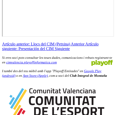
Artículo anterior: Llocs del CIM (Petxina)
Anterior
Artículo
siguiente: Presentación del CIM
Siguiente
Si eres soci pots consultar les teues dades, comunicacions i rebuts registrant-te
en
cimvalencia.playoffinformatica.com
I també des del teu mòbil amb l'app "Playoff Entitades" en
Google Play
(android)
o en
App Store (Apple)
, com a soci del
Club Integral de Montaña