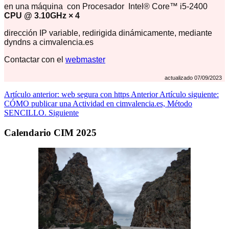
en una máquina con Procesador Intel® Core™ i5-2400
CPU @ 3.10GHz × 4
dirección IP variable, redirigida dinámicamente, mediante
dyndns a cimvalencia.es
Contactar con el
webmaster
actualizado 07/09/2023
Artículo anterior: web segura con https
Anterior
Artículo siguiente:
CÓMO publicar una Actividad en cimvalencia.es, Método
SENCILLO.
Siguiente
Calendario CIM 2025