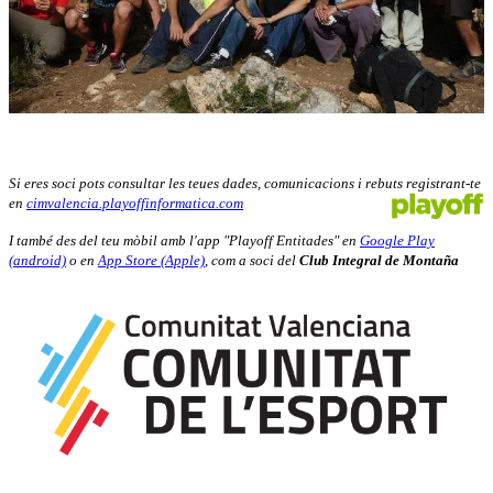
Si eres soci pots consultar les teues dades, comunicacions i rebuts registrant-te
en
cimvalencia.playoffinformatica.com
I també des del teu mòbil amb l'app "Playoff Entitades" en
Google Play
(android)
o en
App Store (Apple)
, com a soci del
Club Integral de Montaña