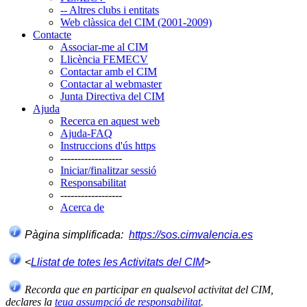
-- Altres clubs i entitats
Web clàssica del CIM (2001-2009)
Contacte
Associar-me al CIM
Llicència FEMECV
Contactar amb el CIM
Contactar al webmaster
Junta Directiva del CIM
Ajuda
Recerca en aquest web
Ajuda-FAQ
Instruccions d'ús https
------------------
Iniciar/finalitzar sessió
Responsabilitat
------------------
Acerca de
Pàgina simplificada:
https://sos.cimvalencia.es
<
Llistat de totes les Activitats del CIM
>
Recorda que en participar en qualsevol activitat del CIM,
declares la
teua assumpció de responsabilitat
.