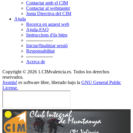
Contactar amb el CIM
Contactar al webmaster
Junta Directiva del CIM
Ajuda
Recerca en aquest web
Ajuda-FAQ
Instruccions d'ús https
------------------
Iniciar/finalitzar sessió
Responsabilitat
------------------
Acerca de
Copyright © 2026 1.CIMvalencia.es. Todos los derechos
reservados.
Joomla!
es software libre, liberado bajo la
GNU General Public
License.