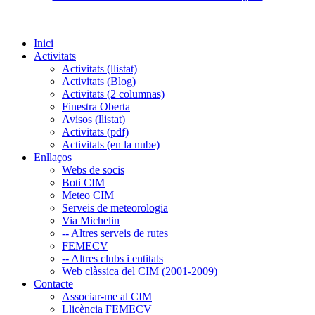
Inici
Activitats
Activitats (llistat)
Activitats (Blog)
Activitats (2 columnas)
Finestra Oberta
Avisos (llistat)
Activitats (pdf)
Activitats (en la nube)
Enllaços
Webs de socis
Boti CIM
Meteo CIM
Serveis de meteorologia
Via Michelin
-- Altres serveis de rutes
FEMECV
-- Altres clubs i entitats
Web clàssica del CIM (2001-2009)
Contacte
Associar-me al CIM
Llicència FEMECV