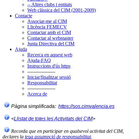
-- Altres clubs i entitats
Web clàssica del CIM (2001-2009)
Contacte
Associar-me al CIM
Llicència FEMECV
Contactar amb el CIM
Contactar al webmaster
Junta Directiva del CIM
Ajuda
Recerca en aquest web
Ajuda-FAQ
Instruccions d'ús https
------------------
Iniciar/finalitzar sessió
Responsabilitat
------------------
Acerca de
Pàgina simplificada:
https://sos.cimvalencia.es
<
Llistat de totes les Activitats del CIM
>
Recorda que en participar en qualsevol activitat del CIM,
declares la
teua assumpció de responsabilitat
.