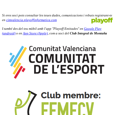
Si eres soci pots consultar les teues dades, comunicacions i rebuts registrant-te
en
cimvalencia.playoffinformatica.com
I també des del teu mòbil amb l'app "Playoff Entitades" en
Google Play
(android)
o en
App Store (Apple)
, com a soci del
Club Integral de Montaña