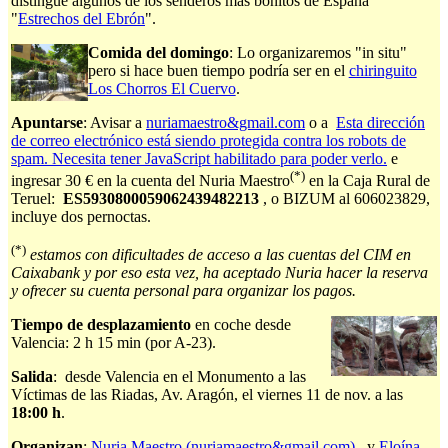
distingue algunos de los senderos más bonitos de España
"
Estrechos del Ebrón
".
Comida del domingo
: Lo organizaremos "in situ"
pero si hace buen tiempo podría ser en el
chiringuito
Los Chorros El Cuervo
.
Apuntarse
: Avisar a
nuriamaestro&gmail.com
o a
Esta dirección
de correo electrónico está siendo protegida contra los robots de
spam. Necesita tener JavaScript habilitado para poder verlo.
e
(*)
ingresar 30 € en la cuenta del Nuria Maestro
en la Caja Rural de
Teruel:
ES5930800059062439482213
, o BIZUM al
606023829
,
incluye dos pernoctas.
(*)
estamos con dificultades de acceso a las cuentas del CIM en
Caixabank y por eso esta vez, ha aceptado Nuria hacer la reserva
y ofrecer su cuenta personal para organizar los pagos.
Tiempo de desplazamiento
en coche desde
Valencia: 2 h 15 min (por A-23).
Salida
: desde Valencia en el Monumento a las
Víctimas de las Riadas, Av. Aragón, el viernes 11 de nov. a las
18:00 h
.
Organizan
:
Nuria Maestro (nuriamaestro&gmail.com)
, y
Eloína