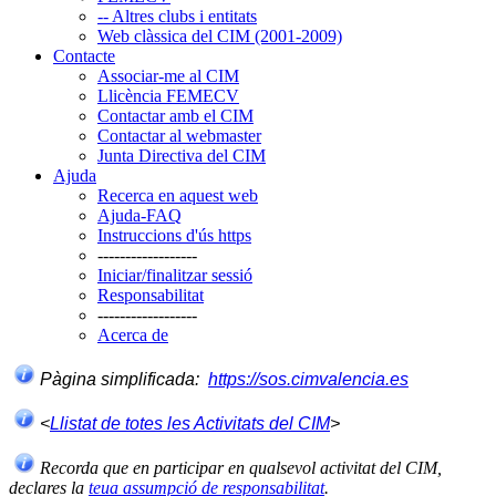
-- Altres clubs i entitats
Web clàssica del CIM (2001-2009)
Contacte
Associar-me al CIM
Llicència FEMECV
Contactar amb el CIM
Contactar al webmaster
Junta Directiva del CIM
Ajuda
Recerca en aquest web
Ajuda-FAQ
Instruccions d'ús https
------------------
Iniciar/finalitzar sessió
Responsabilitat
------------------
Acerca de
Pàgina simplificada:
https://sos.cimvalencia.es
<
Llistat de totes les Activitats del CIM
>
Recorda que en participar en qualsevol activitat del CIM,
declares la
teua assumpció de responsabilitat
.