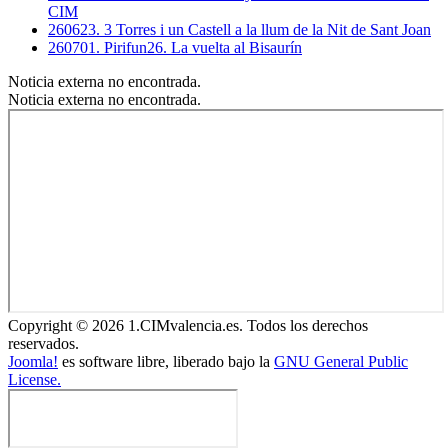
CIM
260623. 3 Torres i un Castell a la llum de la Nit de Sant Joan
260701. Pirifun26. La vuelta al Bisaurín
Noticia externa no encontrada.
Noticia externa no encontrada.
Copyright © 2026 1.CIMvalencia.es. Todos los derechos
reservados.
Joomla!
es software libre, liberado bajo la
GNU General Public
License.