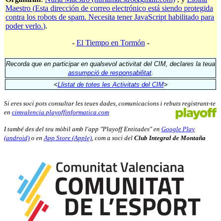
Maestro (
Esta dirección de correo electrónico está siendo protegida
contra los robots de spam. Necesita tener JavaScript habilitado para
poder verlo.
)
.
-
El Tiempo en Tormón
-
Recorda que en participar en qualsevol activitat del CIM, declares la teua
assumpció de responsabilitat
.
<
Llistat de totes les Activitats del CIM
>
Si eres soci pots consultar les teues dades, comunicacions i rebuts registrant-te
en
cimvalencia.playoffinformatica.com
I també des del teu mòbil amb l'app "Playoff Entitades" en
Google Play
(android)
o en
App Store (Apple)
, com a soci del
Club Integral de Montaña