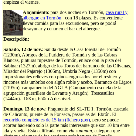
empieza el viernes.
Alojamiento
: para dos noches en Tormón,
casa rural y
albergue en Tormón
, con 18 plazas. Es conveniente
llevar comida para las excursiones, pero se podrá
desayunar y cenar en el bar del albergue.
Descripción:
Sábado, 12 de nov.
: Salida desde la Casa forestal de Tormón
(1230m), Abrigos de la Paridera de Tormón y de las Cabras
Blancas, pinturas rupestres de Tormón, enlace con la pista del
Sabinar (1327m), abrigo de los Toros del barranco de las Olivanas,
Mirador del Pajarejo (1305m), Umbría Negra (1350m) con
impresionantes relieves con pinos engrosados por el resineo y
rincones más umbríos con algún roble y acebo, Barranco de Ligros
(1195m), campamento del AGLA (Campamento escuela de la
agrupación guerrillera de Levante y Aragón), Trescastillos
(1444m). 16Km, 650m Δ desnivel.
Domingo, 13 de nov.
: Fragmento del SL-TE 1. Tormón, cascada
de Calicanto, puente de la Fonseca, pasarelas del Ebrón. El
recorrido completo es de 15 km (fichero gpx)
, pero se puede
acortar haciendo solo la parte más interesante que son 10 km entre
ida y vuelta. Está calificada como
vía summun
, categoría que