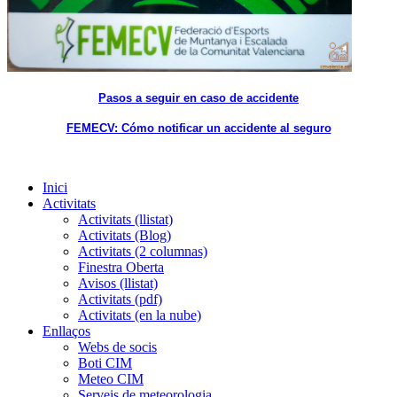
Pasos a seguir en caso de accidente
FEMECV: Cómo notificar un accidente al seguro
Inici
Activitats
Activitats (llistat)
Activitats (Blog)
Activitats (2 columnas)
Finestra Oberta
Avisos (llistat)
Activitats (pdf)
Activitats (en la nube)
Enllaços
Webs de socis
Boti CIM
Meteo CIM
Serveis de meteorologia