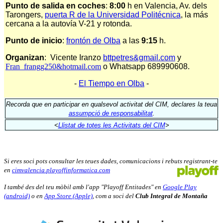
Punto de salida en coches
:
8:00
h
en Valencia, Av. dels
Tarongers,
puerta R de la Universidad Politécnica
, la más
cercana a la autovía V-21 y rotonda.
Punto de inicio
:
frontón de Olba
a las
9:15
h.
Organizan
: Vicente Iranzo
bttpetres&gmail.com
y
Fran frangg250&hotmail.com
o Whatsapp
689990608.
-
El Tiempo en Olba
-
Recorda que en participar en qualsevol activitat del CIM, declares la teua
assumpció de responsabilitat
.
<
Llistat de totes les Activitats del CIM
>
Si eres soci pots consultar les teues dades, comunicacions i rebuts registrant-te
en
cimvalencia.playoffinformatica.com
I també des del teu mòbil amb l'app "Playoff Entitades" en
Google Play
(android)
o en
App Store (Apple)
, com a soci del
Club Integral de Montaña