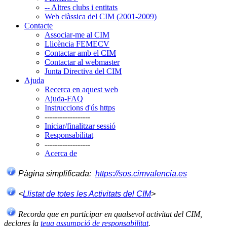
-- Altres clubs i entitats
Web clàssica del CIM (2001-2009)
Contacte
Associar-me al CIM
Llicència FEMECV
Contactar amb el CIM
Contactar al webmaster
Junta Directiva del CIM
Ajuda
Recerca en aquest web
Ajuda-FAQ
Instruccions d'ús https
------------------
Iniciar/finalitzar sessió
Responsabilitat
------------------
Acerca de
Pàgina simplificada:
https://sos.cimvalencia.es
<
Llistat de totes les Activitats del CIM
>
Recorda que en participar en qualsevol activitat del CIM,
declares la
teua assumpció de responsabilitat
.