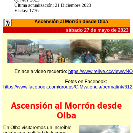
Última actualización: 21 Diciembre 2023
Visitas: 1776
Ascensión al Morrón desde Olba
sábado 27 de mayo de 2023
Enlace a vídeo recuerdo:
https://www.relive.cc/view/
Fotos en Facebook:
https://www.facebook.com/groups/CIMvalencia/permalink/6
Ascensión al Morrón desde
Olba
En Olba visitaremos un increíble
rincón con multitud de tesoros.