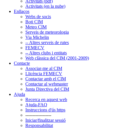
Activitats (pdf)
Activitats (en la nube)
Enllaços
Webs de socis
Boti CIM
Meteo CIM
Serveis de meteorologia
Via Michelin
-- Altres serveis de rutes
FEMECV
-- Altres clubs i entitats
Web clàssica del CIM (2001-2009)
Contacte
Associar-me al CIM
Llicència FEMECV
Contactar amb el CIM
Contactar al webmaster
Junta Directiva del CIM
Ajuda
Recerca en aquest web
Ajuda-FAQ
Instruccions d'ús https
------------------
Iniciar/finalitzar sessió
Responsabilitat