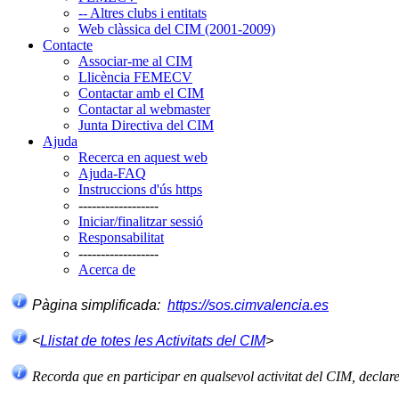
-- Altres clubs i entitats
Web clàssica del CIM (2001-2009)
Contacte
Associar-me al CIM
Llicència FEMECV
Contactar amb el CIM
Contactar al webmaster
Junta Directiva del CIM
Ajuda
Recerca en aquest web
Ajuda-FAQ
Instruccions d'ús https
------------------
Iniciar/finalitzar sessió
Responsabilitat
------------------
Acerca de
Pàgina simplificada:
https://sos.cimvalencia.es
<
Llistat de totes les Activitats del CIM
>
Recorda que en participar en qualsevol activitat del CIM, declar