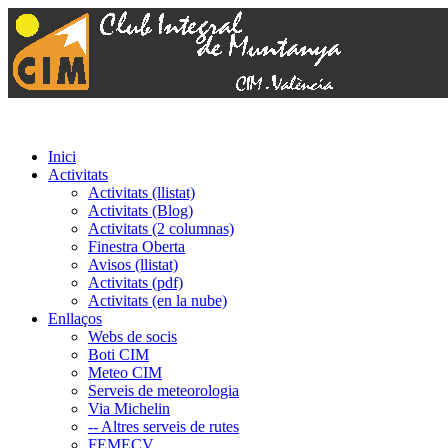
Inici
Activitats
Activitats (llistat)
Activitats (Blog)
Activitats (2 columnas)
Finestra Oberta
Avisos (llistat)
Activitats (pdf)
Activitats (en la nube)
Enllaços
Webs de socis
Boti CIM
Meteo CIM
Serveis de meteorologia
Via Michelin
-- Altres serveis de rutes
FEMECV