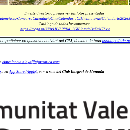
En este directorio puedes ver las fotos presentadas:
mvalencia.es/ConcursoCalendarioCim/CalendarioCIMminiaturas/Calendario2026M
Catálogo de todos los concursos:
https://mega.nz/#F!rJJiVSRY!M_2GlBIazstlrDcDxN7Sxw
n participar en qualsevol activitat del CIM, declares la teua
assumpció de re
en
cimvalencia.playoffinformatica.com
)
o en
App Store (Apple)
, com a soci del
Club Integral de Montaña