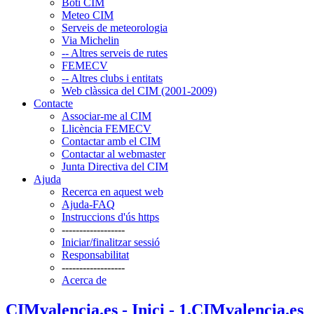
Boti CIM
Meteo CIM
Serveis de meteorologia
Via Michelin
-- Altres serveis de rutes
FEMECV
-- Altres clubs i entitats
Web clàssica del CIM (2001-2009)
Contacte
Associar-me al CIM
Llicència FEMECV
Contactar amb el CIM
Contactar al webmaster
Junta Directiva del CIM
Ajuda
Recerca en aquest web
Ajuda-FAQ
Instruccions d'ús https
------------------
Iniciar/finalitzar sessió
Responsabilitat
------------------
Acerca de
CIMvalencia.es - Inici - 1.CIMvalencia.es