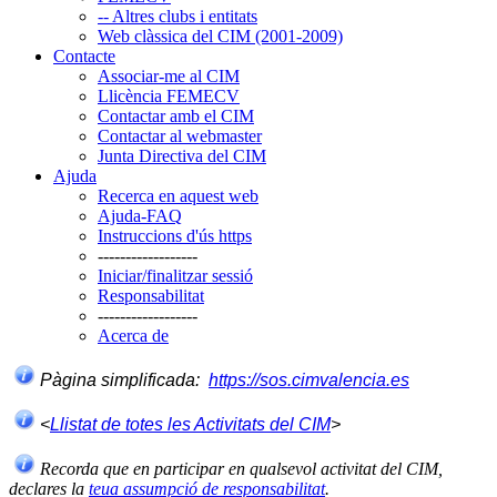
-- Altres clubs i entitats
Web clàssica del CIM (2001-2009)
Contacte
Associar-me al CIM
Llicència FEMECV
Contactar amb el CIM
Contactar al webmaster
Junta Directiva del CIM
Ajuda
Recerca en aquest web
Ajuda-FAQ
Instruccions d'ús https
------------------
Iniciar/finalitzar sessió
Responsabilitat
------------------
Acerca de
Pàgina simplificada:
https://sos.cimvalencia.es
<
Llistat de totes les Activitats del CIM
>
Recorda que en participar en qualsevol activitat del CIM,
declares la
teua assumpció de responsabilitat
.