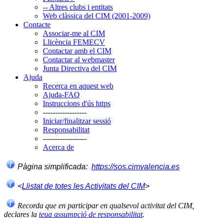
-- Altres clubs i entitats
Web clàssica del CIM (2001-2009)
Contacte
Associar-me al CIM
Llicència FEMECV
Contactar amb el CIM
Contactar al webmaster
Junta Directiva del CIM
Ajuda
Recerca en aquest web
Ajuda-FAQ
Instruccions d'ús https
------------------
Iniciar/finalitzar sessió
Responsabilitat
------------------
Acerca de
Pàgina simplificada:
https://sos.cimvalencia.es
<
Llistat de totes les Activitats del CIM
>
Recorda que en participar en qualsevol activitat del CIM,
declares la
teua assumpció de responsabilitat
.