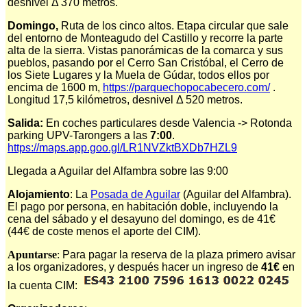
desnivel Δ 370 metros.
Domingo,
Ruta de los cinco altos. Etapa circular que sale
del entorno de Monteagudo del Castillo y recorre la parte
alta de la sierra. Vistas panorámicas de la comarca y sus
pueblos, pasando por el Cerro San Cristóbal, el Cerro de
los Siete Lugares y la Muela de Gúdar, todos ellos por
encima de 1600 m,
https://parquechopocabecero.com/
.
Longitud 17,5 kilómetros, desnivel Δ 520 metros.
Salida:
En coches particulares desde Valencia ->
Rotonda
parking UPV-Tarongers a las
7:00
.
https://maps.app.goo.gl/LR1NVZktBXDb7HZL9
Llegada a Aguilar del Alfambra sobre las 9:00
Alojamiento
: La
Posada de Aguilar
(Aguilar del Alfambra).
El pago por persona, en habitación doble, incluyendo la
cena del sábado y el desayuno del domingo, es de 41€
(44€ de coste menos el aporte del CIM).
Apuntarse
:
Para pagar la reserva de la plaza primero
avisar
a los organizadores,
y después hacer un ingreso de
41€
en
la cuenta CIM: