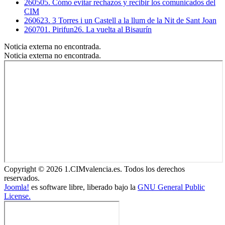
260505. Cómo evitar rechazos y recibir los comunicados del
CIM
260623. 3 Torres i un Castell a la llum de la Nit de Sant Joan
260701. Pirifun26. La vuelta al Bisaurín
Noticia externa no encontrada.
Noticia externa no encontrada.
Copyright © 2026 1.CIMvalencia.es. Todos los derechos
reservados.
Joomla!
es software libre, liberado bajo la
GNU General Public
License.