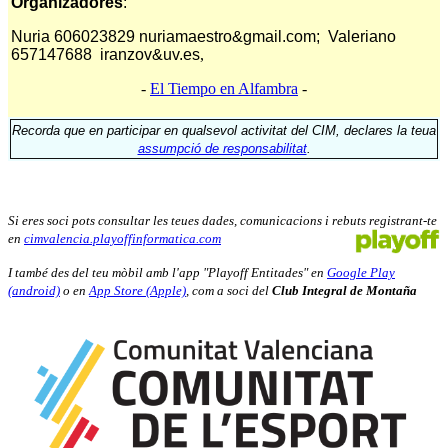
Organizadores
:
Nuria 606023829
nuriamaestro&gmail.com;
Valeriano
657147688
iranzov&uv.es
,
-
El Tiempo en Alfambra
-
Recorda que en participar en qualsevol activitat del CIM, declares la teua
assumpció de responsabilitat
.
Si eres soci pots consultar les teues dades, comunicacions i rebuts registrant-te
en
cimvalencia.playoffinformatica.com
I també des del teu mòbil amb l'app "Playoff Entitades" en
Google Play
(android)
o en
App Store (Apple)
, com a soci del
Club Integral de Montaña