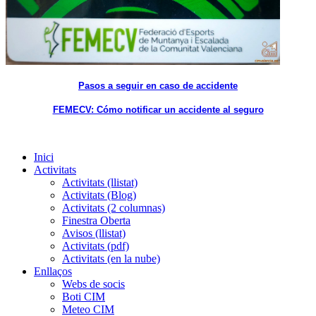
Pasos a seguir en caso de accidente
FEMECV: Cómo notificar un accidente al seguro
Inici
Activitats
Activitats (llistat)
Activitats (Blog)
Activitats (2 columnas)
Finestra Oberta
Avisos (llistat)
Activitats (pdf)
Activitats (en la nube)
Enllaços
Webs de socis
Boti CIM
Meteo CIM