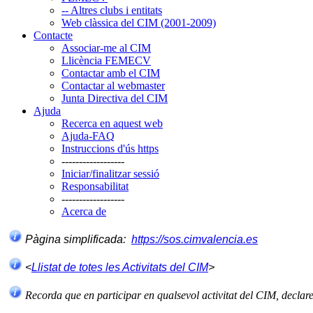
-- Altres clubs i entitats
Web clàssica del CIM (2001-2009)
Contacte
Associar-me al CIM
Llicència FEMECV
Contactar amb el CIM
Contactar al webmaster
Junta Directiva del CIM
Ajuda
Recerca en aquest web
Ajuda-FAQ
Instruccions d'ús https
------------------
Iniciar/finalitzar sessió
Responsabilitat
------------------
Acerca de
Pàgina simplificada:
https://sos.cimvalencia.es
<
Llistat de totes les Activitats del CIM
>
Recorda que en participar en qualsevol activitat del CIM, declar