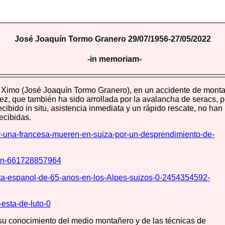
José Joaquín Tormo Granero 29/07/1956-27/05/2022
-in memoriam-
o Ximo (José Joaquín Tormo Granero), en un accidente de mont
, que también ha sido arrollada por la avalancha de seracs, p
ibido in situ, asistencia inmediata y un rápido rescate, no han
ecibidas.
-y-una-francesa-mueren-en-suiza-por-un-desprendimiento-de-
mbin-661728857964
ista-espanol-de-65-anos-en-los-Alpes-suizos-0-2454354592-
esta-de-luto-0
su conocimiento del medio montañero y de las técnicas de