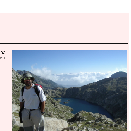
aña
ero