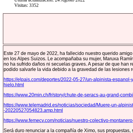
Visitas: 3352
Este 27 de mayo de 2022, ha fallecido nuestro querido amig
en los Alpes Suizos. Le acompañaba su mujer, Maruxa Ramírez
no ha sufrido daños ni secuelas graves. A pesar de que han rec
podido salvarle la vida debido a la gravedad de las lesiones r
https://elpais.com/deportes/2022-05-27/un-alpinista-espanol
hielo.html
https://www.20min.ch/fr/story/chute-de-seracs-au-grand-co
https://www.telemadrid.es/noticias/sociedad/Muere-un-alpin
-20220527054823.amp.html
https://www.femecv.com/noticias/nuestro-colectivo-montanero-
Será duro renunciar a la compañía de Ximo, sus propuestas, 