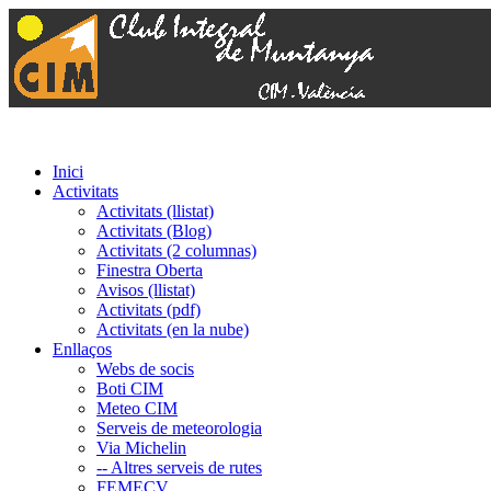
Inici
Activitats
Activitats (llistat)
Activitats (Blog)
Activitats (2 columnas)
Finestra Oberta
Avisos (llistat)
Activitats (pdf)
Activitats (en la nube)
Enllaços
Webs de socis
Boti CIM
Meteo CIM
Serveis de meteorologia
Via Michelin
-- Altres serveis de rutes
FEMECV