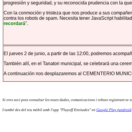
progresión y seguridad, y su reconocida prudencia con la qu
Con la conmoción y tristeza que nos produce a sus compañe
contra los robots de spam. Necesita tener JavaScript habilita
recordará
".
El jueves 2 de junio, a partir de las 12:00, podremos acompañ
También allí, en el Tanatori municipal, se celebrará una cere
A continuación nos desplazaremos al CEMENTERIO MUNICIPAL d
Si eres soci pots consultar les teues dades, comunicacions i rebuts registrant-te 
I també des del teu mòbil amb l'app "Playoff Entitades" en
Google Play (android