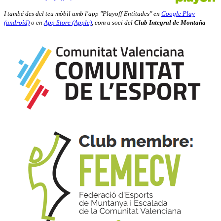
I també des del teu mòbil amb l'app "Playoff Entitades" en
Google Play
(android)
o en
App Store (Apple)
, com a soci del
Club Integral de Montaña