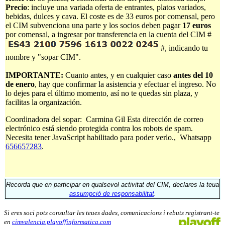
Precio
: incluye una variada oferta de entrantes, platos variados,
bebidas, dulces y cava. El coste es de 33 euros por comensal, pero
el CIM subvenciona una parte y los socios deben pagar
17 euros
por comensal, a ingresar por transferencia en la cuenta del CIM
#
#
, indicando tu
nombre y "sopar CIM".
IMPORTANTE:
Cuanto antes, y en cualquier caso
antes del 10
de enero
, hay que confirmar la asistencia y efectuar el ingreso. No
lo dejes para el último momento, así no te quedas sin plaza, y
facilitas la organización.
Coordinadora del sopar: Carmina Gil
Esta dirección de correo
electrónico está siendo protegida contra los robots de spam.
Necesita tener JavaScript habilitado para poder verlo.
, Whatsapp
656657283
.
Recorda que en participar en qualsevol activitat del CIM, declares la teua
assumpció de responsabilitat
.
Si eres soci pots consultar les teues dades, comunicacions i rebuts registrant-te
en
cimvalencia.playoffinformatica.com