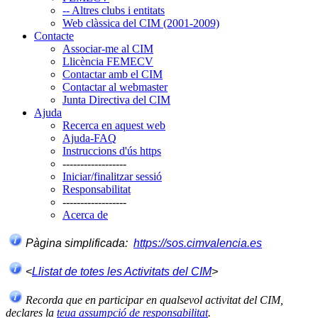
-- Altres clubs i entitats
Web clàssica del CIM (2001-2009)
Contacte
Associar-me al CIM
Llicència FEMECV
Contactar amb el CIM
Contactar al webmaster
Junta Directiva del CIM
Ajuda
Recerca en aquest web
Ajuda-FAQ
Instruccions d'ús https
------------------
Iniciar/finalitzar sessió
Responsabilitat
------------------
Acerca de
Pàgina simplificada:
https://sos.cimvalencia.es
<
Llistat de totes les Activitats del CIM
>
Recorda que en participar en qualsevol activitat del CIM,
declares la
teua assumpció de responsabilitat
.