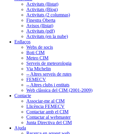
Activitats (llistat)
Activitats (Blog)
Activitats (2 columnas)
Finestra Oberta
Avisos (llistat)
Activitats (pdf)
Activitats (en la nube)
Enllaços
Webs de socis
Boti CIM
Meteo CIM
Serveis de meteorologia
Via Michelin
-- Altres serveis de rutes
FEMECV
-- Altres clubs i entitats
Web clàssica del CIM (2001-2009)
Contacte
Associar-me al CIM
Llicència FEMECV
Contactar amb el CIM
Contactar al webmaster
Junta Directiva del CIM
Ajuda
Recerca en aquest web