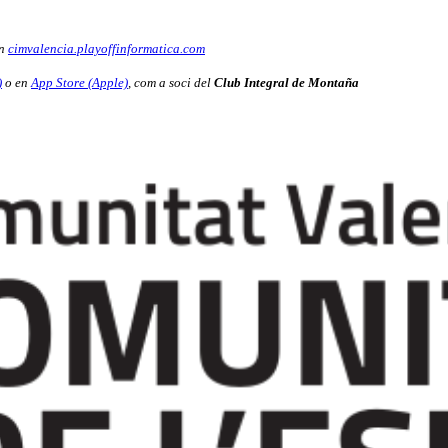
en
cimvalencia.playoffinformatica.com
)
o en
App Store (Apple)
, com a soci del
Club Integral de Montaña