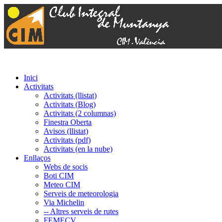
Inici
Activitats
Activitats (llistat)
Activitats (Blog)
Activitats (2 columnas)
Finestra Oberta
Avisos (llistat)
Activitats (pdf)
Activitats (en la nube)
Enllaços
Webs de socis
Boti CIM
Meteo CIM
Serveis de meteorologia
Via Michelin
-- Altres serveis de rutes
FEMECV