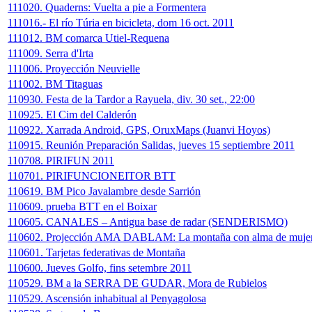
111020. Quaderns: Vuelta a pie a Formentera
111016.- El río Túria en bicicleta, dom 16 oct. 2011
111012. BM comarca Utiel-Requena
111009. Serra d'Irta
111006. Proyección Neuvielle
111002. BM Titaguas
110930. Festa de la Tardor a Rayuela, div. 30 set., 22:00
110925. El Cim del Calderón
110922. Xarrada Android, GPS, OruxMaps (Juanvi Hoyos)
110915. Reunión Preparación Salidas, jueves 15 septiembre 2011
110708. PIRIFUN 2011
110701. PIRIFUNCIONEITOR BTT
110619. BM Pico Javalambre desde Sarrión
110609. prueba BTT en el Boixar
110605. CANALES – Antigua base de radar (SENDERISMO)
110602. Projección AMA DABLAM: La montaña con alma de muje
110601. Tarjetas federativas de Montaña
110600. Jueves Golfo, fins setembre 2011
110529. BM a la SERRA DE GUDAR, Mora de Rubielos
110529. Ascensión inhabitual al Penyagolosa