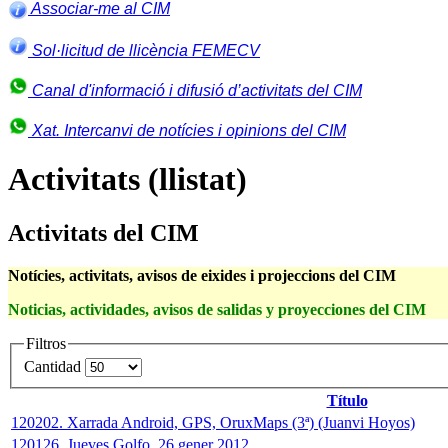
Associar-me al CIM
Sol·licitud de llicència FEMECV
Canal d'informació i difusió d’activitats del CIM
Xat. Intercanvi de notícies i opinions del CIM
Activitats (llistat)
Activitats del CIM
Notícies, activitats, avisos de eixides i projeccions del CIM
Noticias, actividades, avisos de salidas y proyecciones del CIM
Filtros
Cantidad
Título
120202. Xarrada Android, GPS, OruxMaps (3ª) (Juanvi Hoyos)
120126. Jueves Golfo, 26 gener 2012