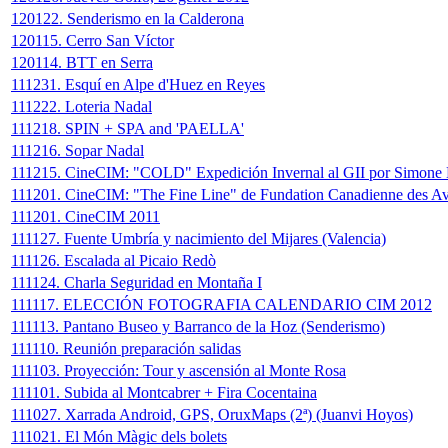
120122. Senderismo en la Calderona
120115. Cerro San Víctor
120114. BTT en Serra
111231. Esquí en Alpe d'Huez en Reyes
111222. Loteria Nadal
111218. SPIN + SPA and 'PAELLA'
111216. Sopar Nadal
111215. CineCIM: "COLD" Expedición Invernal al GII por Simone
111201. CineCIM: "The Fine Line" de Fundation Canadienne des A
111201. CineCIM 2011
111127. Fuente Umbría y nacimiento del Mijares (Valencia)
111126. Escalada al Picaio Redò
111124. Charla Seguridad en Montaña I
111117. ELECCIÓN FOTOGRAFIA CALENDARIO CIM 2012
111113. Pantano Buseo y Barranco de la Hoz (Senderismo)
111110. Reunión preparación salidas
111103. Proyección: Tour y ascensión al Monte Rosa
111101. Subida al Montcabrer + Fira Cocentaina
111027. Xarrada Android, GPS, OruxMaps (2ª) (Juanvi Hoyos)
111021. El Món Màgic dels bolets