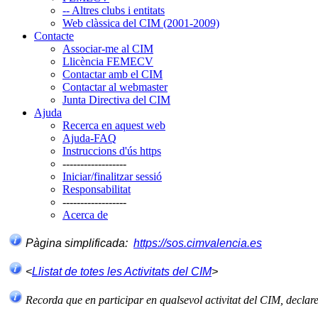
-- Altres clubs i entitats
Web clàssica del CIM (2001-2009)
Contacte
Associar-me al CIM
Llicència FEMECV
Contactar amb el CIM
Contactar al webmaster
Junta Directiva del CIM
Ajuda
Recerca en aquest web
Ajuda-FAQ
Instruccions d'ús https
------------------
Iniciar/finalitzar sessió
Responsabilitat
------------------
Acerca de
Pàgina simplificada:
https://sos.cimvalencia.es
<
Llistat de totes les Activitats del CIM
>
Recorda que en participar en qualsevol activitat del CIM, declar