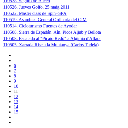
110528. Seguro de Buceo
110526. Jueves Golfo, 25 maig 2011
110522. Master class de Spin+SPA
110519. Asamblea General Ordinaria del CIM
110514. Cicloturismo Fuentes de Ayodar
110508. Sierra de Espadán. Aín. Picos Aljub y Bellota
110508. Escalada al "Picaio Redò" a Algimia d'Alfara
110505. Xarrada Risc a la Muntanya (Carlos Tudela)
6
7
8
9
10
11
12
13
14
15