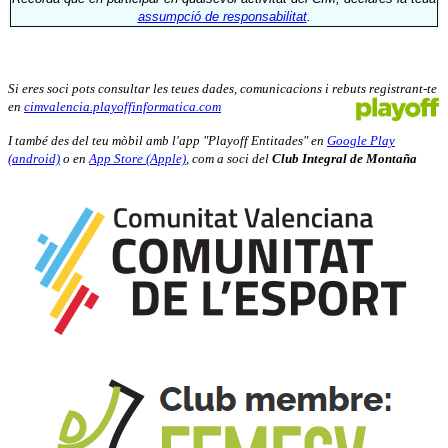
assumpció de responsabilitat
.
Si eres soci pots consultar les teues dades, comunicacions i rebuts registrant-te
en
cimvalencia.playoffinformatica.com
I també des del teu mòbil amb l'app "Playoff Entitades" en
Google Play
(android)
o en
App Store (Apple)
, com a soci del
Club Integral de Montaña