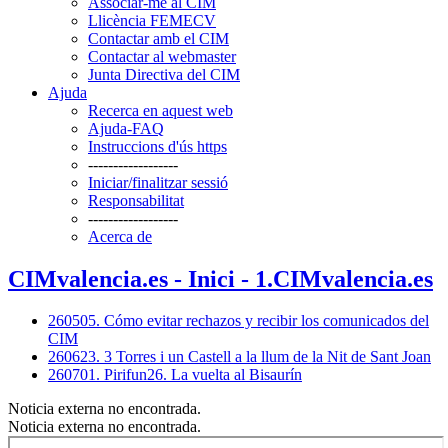
Associar-me al CIM
Llicència FEMECV
Contactar amb el CIM
Contactar al webmaster
Junta Directiva del CIM
Ajuda
Recerca en aquest web
Ajuda-FAQ
Instruccions d'ús https
------------------
Iniciar/finalitzar sessió
Responsabilitat
------------------
Acerca de
CIMvalencia.es - Inici - 1.CIMvalencia.es
260505. Cómo evitar rechazos y recibir los comunicados del
CIM
260623. 3 Torres i un Castell a la llum de la Nit de Sant Joan
260701. Pirifun26. La vuelta al Bisaurín
Noticia externa no encontrada.
Noticia externa no encontrada.