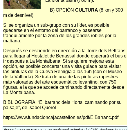
La Montalbana (780 m).
B) OPCIÓN
CULTURA
(8 km y 300
m de desnivel)
Si se organiza un sub-grupo con su líder, es posible
quedarse en el entorno del barranco y pasearse
tranquilamente por la zona de los grandes robles por la
mañana.
Después se desciende en dirección a la Torre dels Beltrans
para llegar al Hostalet de Benassal donde esperará el bus e
ir después a La Montalbana. Si se quiere mejorar esta
opción, es posible concertar una visita guiada para visitar
las pinturas de la Cueva Remigia a las 16h (con el Museo
de la Valltorta). Se trata de una de las pinturas rupestres
más valoradas del arte esquemático levantino, con 750
figuras, a la que se accede caminando directamente desde
La Montalbana.
BIBLIOGRAFÍA: “El barranc dels Horts: caminando por su
paisaje”, de Isabel Querol
https://www.fundacioncajacastellon.es/pdf/ElBarranc.pdf
Recorda que en participar en qualsevol activitat del CIM, declares la teua