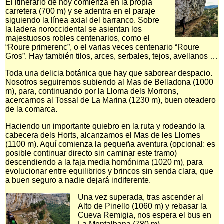
El itinerario de hoy comienza en la propia
carretera (700 m) y se adentra en el paraje
siguiendo la línea axial del barranco. Sobre
la ladera noroccidental se asientan los
majestuosos robles centenarios, como el
“Roure primerenc”, o el varias veces centenario “Roure
Gros”. Hay también tilos, arces, serbales, tejos, avellanos …
Toda una delicia botánica que hay que saborear despacio.
Nosotros seguiremos subiendo al Mas de Belladona (1000
m), para, continuando por la Lloma dels Morrons,
acercarnos al Tossal de La Marina (1230 m), buen oteadero
de la comarca.
Haciendo un importante quiebro en la ruta y rodeando la
cabecera dels Horts, alcanzamos el Mas de les Llomes
(1100 m). Aquí comienza la pequeña aventura (opcional: es
posible continuar directo sin caminar este tramo)
descendiendo a la faja media homónima (1020 m), para
evolucionar entre equilibrios y brincos sin senda clara, que
a buen seguro a nadie dejará indiferente.
Una vez superada, tras ascender al
Alto de Pinello (1060 m) y rebasar la
Cueva Remigia, nos espera el bus en