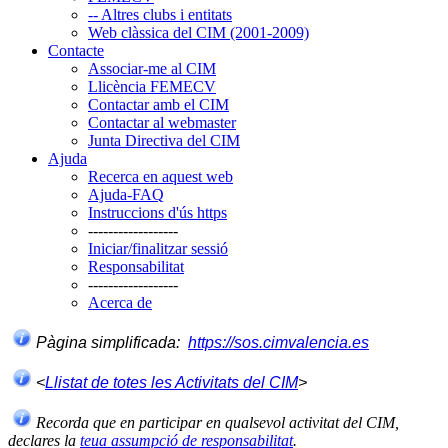
-- Altres clubs i entitats
Web clàssica del CIM (2001-2009)
Contacte
Associar-me al CIM
Llicència FEMECV
Contactar amb el CIM
Contactar al webmaster
Junta Directiva del CIM
Ajuda
Recerca en aquest web
Ajuda-FAQ
Instruccions d'ús https
------------------
Iniciar/finalitzar sessió
Responsabilitat
------------------
Acerca de
Pàgina simplificada:
https://sos.cimvalencia.es
<
Llistat de totes les Activitats del CIM
>
Recorda que en participar en qualsevol activitat del CIM,
declares la
teua assumpció de responsabilitat
.