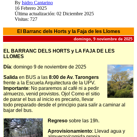
By
Isidro Cantarino
16 Febrero 2025
Última actualización: 02 Diciembre 2025
Visitas: 727
El Barranc dels Horts y la Faja de les Llomes
domingo, 9 noviembre de 2025
EL BARRANC DELS HORTS y LA FAJA DE LES
LLOMES
Día
: domingo 9 de noviembre de 2025
Salida
en BUS a las
8:00 de Av. Tarongers
frente a la Escuela Arquitectura de la UPV.
Importante
: No pararemos al café ni a pedir
almuerzo, venid provistos. Ojo! Como el sitio
de parar el bus al inicio es precario, llevar
todo preparado desde el principio para salir a caminar al
bajar del bus.
Regreso
sobre las 19h.
Aprovisionamiento
: Llevad agua y
almuerzo/comida propia.