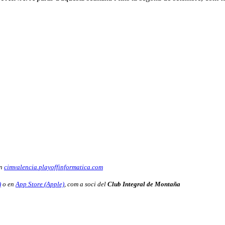
en
cimvalencia.playoffinformatica.com
)
o en
App Store (Apple)
, com a soci del
Club Integral de Montaña