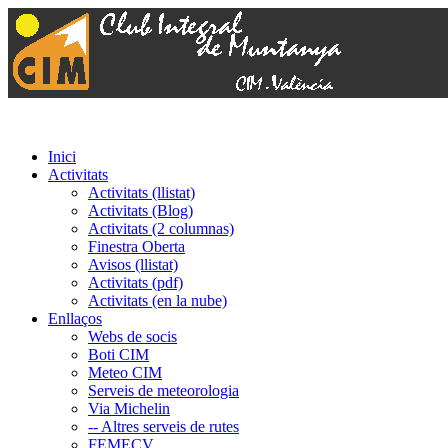
Inici
Activitats
Activitats (llistat)
Activitats (Blog)
Activitats (2 columnas)
Finestra Oberta
Avisos (llistat)
Activitats (pdf)
Activitats (en la nube)
Enllaços
Webs de socis
Boti CIM
Meteo CIM
Serveis de meteorologia
Via Michelin
-- Altres serveis de rutes
FEMECV