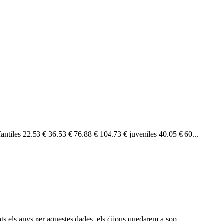
antiles 22.53 € 36.53 € 76.88 € 104.73 € juveniles 40.05 € 60...
ts els anys per aquestes dades, els dijous quedarem a sop...