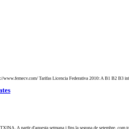
ttp://www.femecv.com/ Tarifas Licencia Federativa 2010: A B1 B2 B3 inf
ates
PETXINA. A partir d'aquesta setmana i fins la segona de setembre, com to