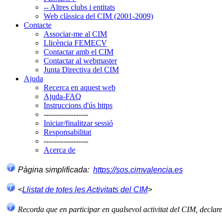
-- Altres clubs i entitats
Web clàssica del CIM (2001-2009)
Contacte
Associar-me al CIM
Llicència FEMECV
Contactar amb el CIM
Contactar al webmaster
Junta Directiva del CIM
Ajuda
Recerca en aquest web
Ajuda-FAQ
Instruccions d'ús https
------------------
Iniciar/finalitzar sessió
Responsabilitat
------------------
Acerca de
Pàgina simplificada:
https://sos.cimvalencia.es
<
Llistat de totes les Activitats del CIM
>
Recorda que en participar en qualsevol activitat del CIM, declar