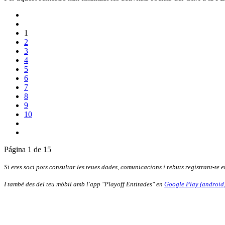
1
2
3
4
5
6
7
8
9
10
Página 1 de 15
Si eres soci pots consultar les teues dades, comunicacions i rebuts registrant-te 
I també des del teu mòbil amb l'app "Playoff Entitades" en
Google Play (android