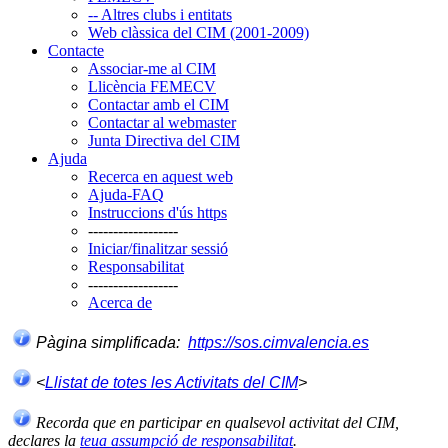
-- Altres clubs i entitats
Web clàssica del CIM (2001-2009)
Contacte
Associar-me al CIM
Llicència FEMECV
Contactar amb el CIM
Contactar al webmaster
Junta Directiva del CIM
Ajuda
Recerca en aquest web
Ajuda-FAQ
Instruccions d'ús https
------------------
Iniciar/finalitzar sessió
Responsabilitat
------------------
Acerca de
Pàgina simplificada:
https://sos.cimvalencia.es
<
Llistat de totes les Activitats del CIM
>
Recorda que en participar en qualsevol activitat del CIM,
declares la
teua assumpció de responsabilitat
.