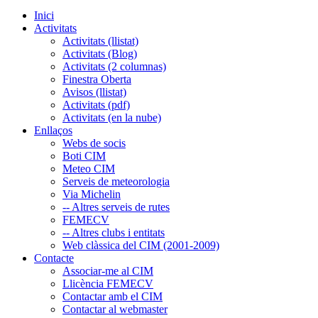
Inici
Activitats
Activitats (llistat)
Activitats (Blog)
Activitats (2 columnas)
Finestra Oberta
Avisos (llistat)
Activitats (pdf)
Activitats (en la nube)
Enllaços
Webs de socis
Boti CIM
Meteo CIM
Serveis de meteorologia
Via Michelin
-- Altres serveis de rutes
FEMECV
-- Altres clubs i entitats
Web clàssica del CIM (2001-2009)
Contacte
Associar-me al CIM
Llicència FEMECV
Contactar amb el CIM
Contactar al webmaster