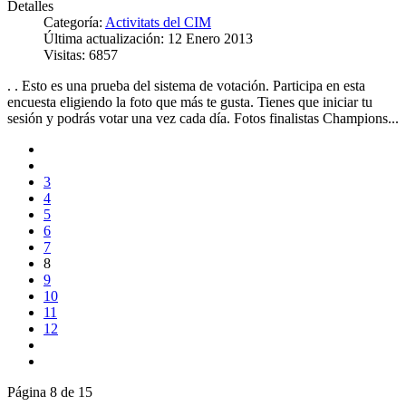
Detalles
Categoría:
Activitats del CIM
Última actualización: 12 Enero 2013
Visitas: 6857
. . Esto es una prueba del sistema de votación. Participa en esta
encuesta eligiendo la foto que más te gusta. Tienes que iniciar tu
sesión y podrás votar una vez cada día. Fotos finalistas Champions...
3
4
5
6
7
8
9
10
11
12
Página 8 de 15