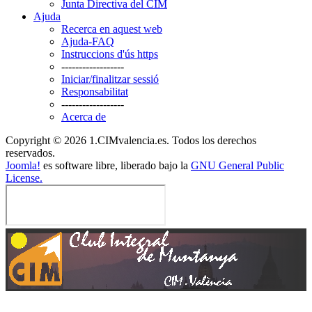
Junta Directiva del CIM
Ajuda
Recerca en aquest web
Ajuda-FAQ
Instruccions d'ús https
------------------
Iniciar/finalitzar sessió
Responsabilitat
------------------
Acerca de
Copyright © 2026 1.CIMvalencia.es. Todos los derechos
reservados.
Joomla!
es software libre, liberado bajo la
GNU General Public
License.