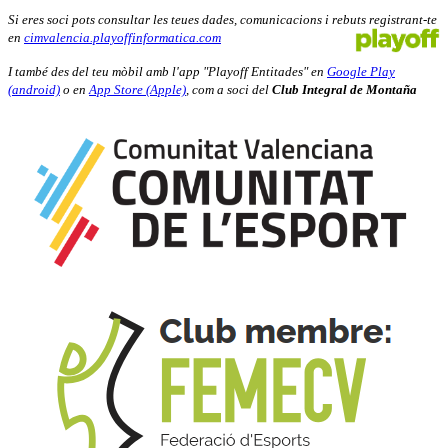
Si eres soci pots consultar les teues dades, comunicacions i rebuts registrant-te
en
cimvalencia.playoffinformatica.com
I també des del teu mòbil amb l'app "Playoff Entitades" en
Google Play
(android)
o en
App Store (Apple)
, com a soci del
Club Integral de Montaña