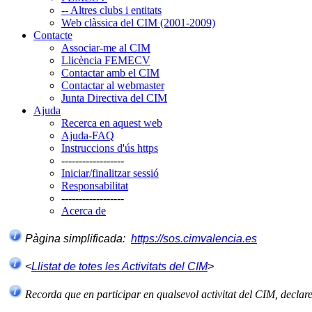
-- Altres clubs i entitats
Web clàssica del CIM (2001-2009)
Contacte
Associar-me al CIM
Llicència FEMECV
Contactar amb el CIM
Contactar al webmaster
Junta Directiva del CIM
Ajuda
Recerca en aquest web
Ajuda-FAQ
Instruccions d'ús https
------------------
Iniciar/finalitzar sessió
Responsabilitat
------------------
Acerca de
Pàgina simplificada:
https://sos.cimvalencia.es
<
Llistat de totes les Activitats del CIM
>
Recorda que en participar en qualsevol activitat del CIM, declar