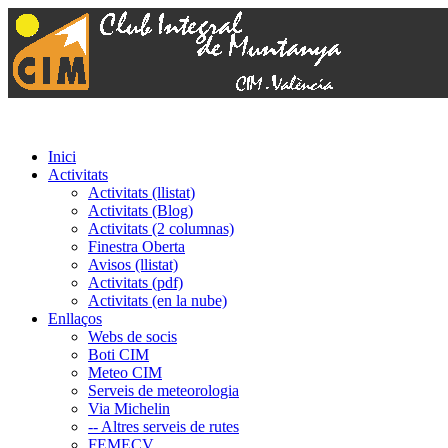
Inici
Activitats
Activitats (llistat)
Activitats (Blog)
Activitats (2 columnas)
Finestra Oberta
Avisos (llistat)
Activitats (pdf)
Activitats (en la nube)
Enllaços
Webs de socis
Boti CIM
Meteo CIM
Serveis de meteorologia
Via Michelin
-- Altres serveis de rutes
FEMECV