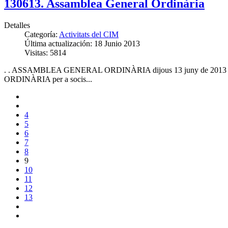
130613. Assamblea General Ordinària
Detalles
Categoría:
Activitats del CIM
Última actualización: 18 Junio 2013
Visitas: 5814
. . ASSAMBLEA GENERAL ORDINÀRIA dijous 13 juny de 2013 Assam
ORDINÀRIA per a socis...
4
5
6
7
8
9
10
11
12
13