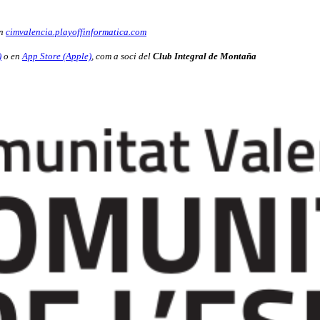
en
cimvalencia.playoffinformatica.com
)
o en
App Store (Apple)
, com a soci del
Club Integral de Montaña